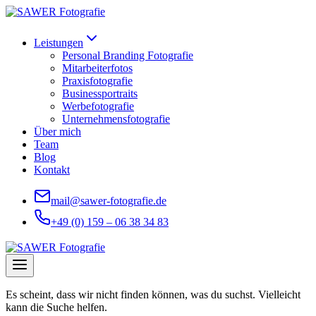
Zum
Inhalt
springen
Leistungen
Personal Branding Fotografie
Mitarbeiterfotos
Praxisfotografie
Businessportraits
Werbefotografie
Unternehmensfotografie
Über mich
Team
Blog
Kontakt
mail@sawer-fotografie.de
+49 (0) 159 – 06 38 34 83
Es scheint, dass wir nicht finden können, was du suchst. Vielleicht
kann die Suche helfen.